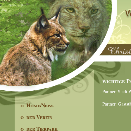
wichtige P
Partner: Stadt
Partner: Gaststä
o Home/News
o der Verein
o der Tierpark